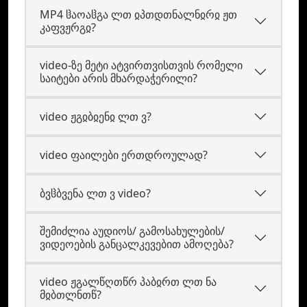
MP4 ჱაოაჱგა ლთ ჲპთდთნალნჲრჲ ჟთ
კაფვჟრგჲ?
video-ზე მეტი ატვირთვისთვის რომელი
საიტები არის მხარდაჭერილი?
video ჟგჲბჲენჲ ლთ ვ?
video ფაილები ერთდროულად?
ბვჱბვენა ლთ ვ video?
შემიძლია აუდიოს/ გამოსახულების/
ვიდეოების განცალკევებით ამოღება?
video ჟგალწღთწრ პაბჲრთ ლთ ნა
მჲბთლნთწ?