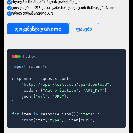
ძლიერი მომხმარებლის დასასრული
ვიდეოების, GIF-ების, გამოსახულებების მიწოდებაName
ერთი დრამატული API
დოკუმენტაციაName
ფასები
Python
import
 requests

response = requests.post(

"https://api.xtwitt.com/api/download"
,

    headers={
"Authorization"
: 
"API_KEY"
},

    json={
"url"
: 
"URL"
},

)

for
 item 
in
 response.json()[
"items"
]:

print
(item[
"type"
], item[
"url"
])