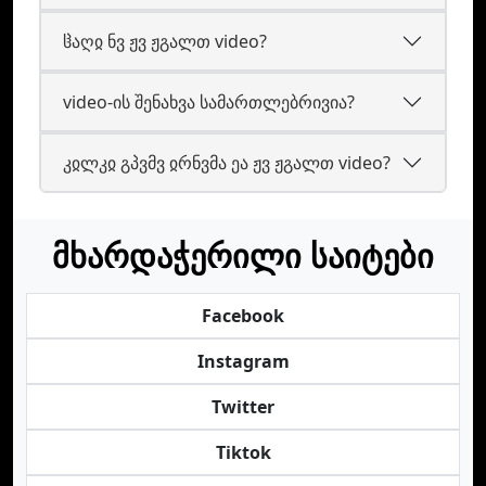
ჱაღჲ ნვ ჟვ ჟგალთ video?
video-ის შენახვა სამართლებრივია?
კჲლკჲ გპვმვ ჲრნვმა ეა ჟვ ჟგალთ video?
მხარდაჭერილი საიტები
Facebook
Instagram
Twitter
Tiktok