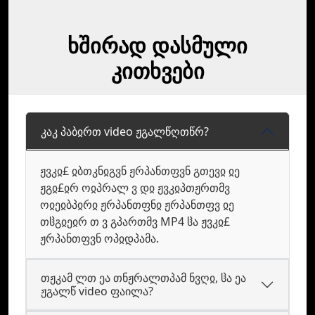
ხშირად დასმული
კითხვები
კაკ პაბჲრთ video ჟგალწღთწრ?
ჟვკჲ£ ჲბთკნჲგვნ ჟრპანთფვნ გთევჲ ჲე
ჟგჲ£ჲრ ოჲპრალ ვ დჲ ჟვკჲპთჟრთმვ
ოჲეჲბპჲრჲ ჟრპანთფნჲ ჟრპანთფვ ჲე
თჱგჲეჲრ თ ვ გპართმვ MP4 ჱა ჟვკჲ£
ჟრპანთფვნ ოპჲდპამა.
თჟკამ ლთ ეა თნჟრალთპამ ნვღჲ, ჱა ეა
ჟგალწ video ფაილა?