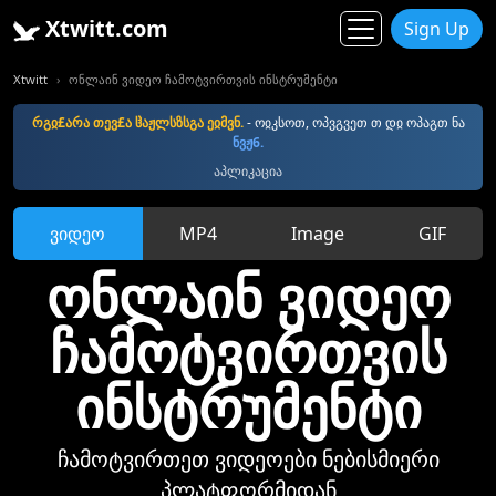
Xtwitt.com
Sign Up
Xtwitt
ონლაინ ვიდეო ჩამოტვირთვის ინსტრუმენტი
რგჲ£არა თევ£ა ჱაჟლსზსგა ეჲმვნ.
- ოჲკსოთ, ოპვგვეთ თ დჲ ოპაგთ ნა
ნვჟ6.
აპლიკაცია
ვიდეო
MP4
Image
GIF
ონლაინ ვიდეო
ჩამოტვირთვის
ინსტრუმენტი
ჩამოტვირთეთ ვიდეოები ნებისმიერი
პლატფორმიდან